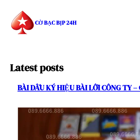
Chuyển
đến
phần
CỜ BẠC BỊP 24H
nội
dung
Latest posts
BÀI DẤU KÝ HIỆU BÀI LỖI CÔNG TY 