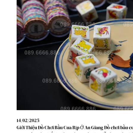
14/02/2025
Giới Thiệu Đồ Chơi Bầu Cua Bịp Ở An Giang Đồ chơi bầu cu