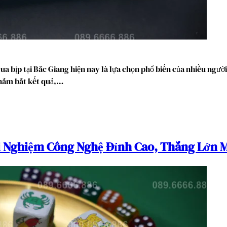
ua bịp tại Bắc Giang hiện nay là lựa chọn phổ biến của nhiều người
g nắm bắt kết quả,…
ải Nghiệm Công Nghệ Đỉnh Cao, Thắng Lớn 