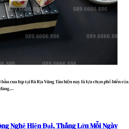
bầu cua bịp tại Bà Rịa Vũng Tàu hiện nay là lựa chọn phổ biến của
ễ dàng…
ông Nghệ Hiện Đại, Thắng Lớn Mỗi Ngày