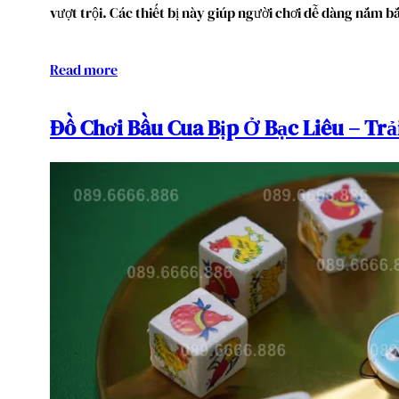
vượt trội. Các thiết bị này giúp người chơi dễ dàng nắm b
Read more
Đồ Chơi Bầu Cua Bịp Ở Bạc Liêu – Tr