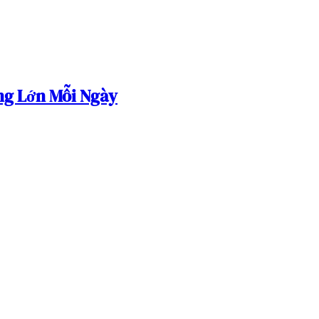
ng Lớn Mỗi Ngày