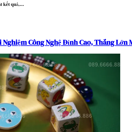
ắt kết quả,…
ải Nghiệm Công Nghệ Đỉnh Cao, Thắng Lớn 