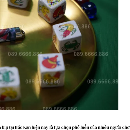
 bịp tại Bắc Kạn hiện nay là lựa chọn phổ biến của nhiều người chơ