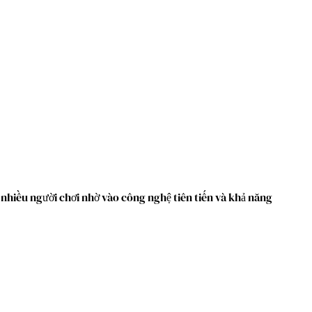
 nhiều người chơi nhờ vào công nghệ tiên tiến và khả năng