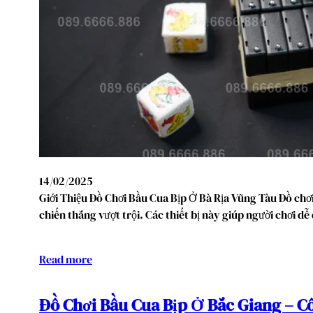
14/02/2025
Giới Thiệu Đồ Chơi Bầu Cua Bịp Ở Bà Rịa Vũng Tàu Đồ chơi 
chiến thắng vượt trội. Các thiết bị này giúp người chơi d
Read more
Đồ Chơi Bầu Cua Bịp Ở Bắc Giang – C