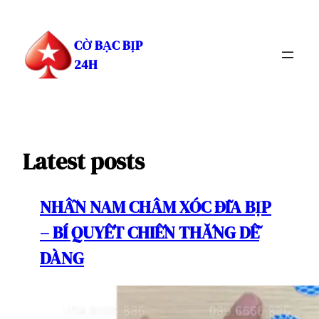
Chuyển
đến
CỜ BẠC BỊP
phần
24H
nội
dung
Latest posts
NHẪN NAM CHÂM XÓC ĐĨA BỊP
– BÍ QUYẾT CHIẾN THẮNG DỄ
DÀNG