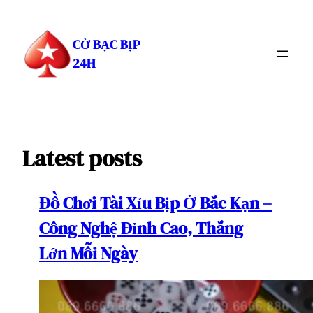
Chuyển
đến
CỜ BẠC BỊP
phần
24H
nội
dung
Latest posts
Đồ Chơi Tài Xỉu Bịp Ở Bắc Kạn –
Công Nghệ Đỉnh Cao, Thắng
Lớn Mỗi Ngày