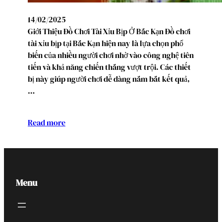
14/02/2025
Giới Thiệu Đồ Chơi Tài Xỉu Bịp Ở Bắc Kạn Đồ chơi
tài xỉu bịp tại Bắc Kạn hiện nay là lựa chọn phổ
biến của nhiều người chơi nhờ vào công nghệ tiên
tiến và khả năng chiến thắng vượt trội. Các thiết
bị này giúp người chơi dễ dàng nắm bắt kết quả,
…
Read more
Menu