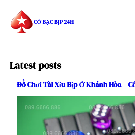
Chuyển
đến
phần
CỜ BẠC BỊP 24H
nội
dung
Latest posts
Đồ Chơi Tài Xỉu Bịp Ở Khánh Hòa – C