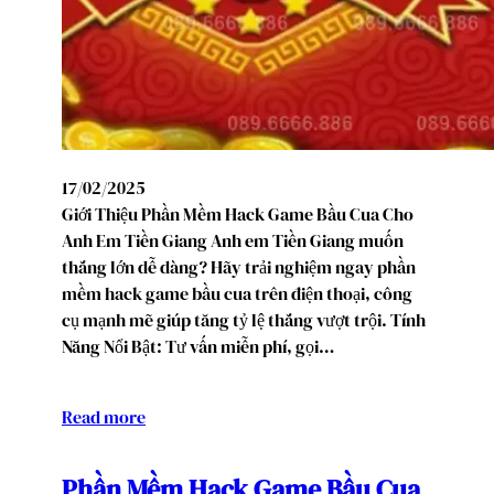
17/02/2025
Giới Thiệu Phần Mềm Hack Game Bầu Cua Cho
Anh Em Tiền Giang Anh em Tiền Giang muốn
thắng lớn dễ dàng? Hãy trải nghiệm ngay phần
mềm hack game bầu cua trên điện thoại, công
cụ mạnh mẽ giúp tăng tỷ lệ thắng vượt trội. Tính
Năng Nổi Bật: Tư vấn miễn phí, gọi…
Read more
Phần Mềm Hack Game Bầu Cua