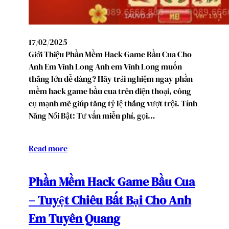
17/02/2025
Giới Thiệu Phần Mềm Hack Game Bầu Cua Cho
Anh Em Vĩnh Long Anh em Vĩnh Long muốn
thắng lớn dễ dàng? Hãy trải nghiệm ngay phần
mềm hack game bầu cua trên điện thoại, công
cụ mạnh mẽ giúp tăng tỷ lệ thắng vượt trội. Tính
Năng Nổi Bật: Tư vấn miễn phí, gọi…
Read more
Phần Mềm Hack Game Bầu Cua
– Tuyệt Chiêu Bất Bại Cho Anh
Em Tuyên Quang