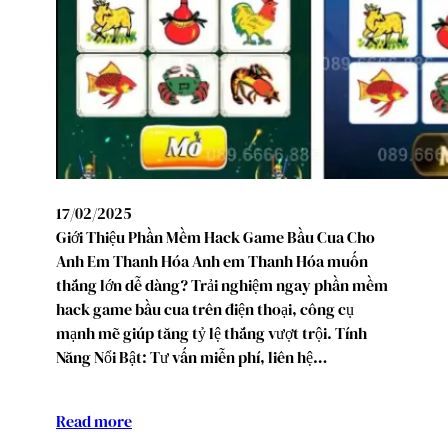
17/02/2025
Giới Thiệu Phần Mềm Hack Game Bầu Cua Cho
Anh Em Thanh Hóa Anh em Thanh Hóa muốn
thắng lớn dễ dàng? Trải nghiệm ngay phần mềm
hack game bầu cua trên điện thoại, công cụ
mạnh mẽ giúp tăng tỷ lệ thắng vượt trội. Tính
Năng Nổi Bật: Tư vấn miễn phí, liên hệ…
Read more