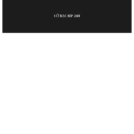
CỜ BẠC BỊP 24H