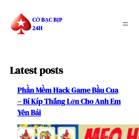
Chuyển
đến
CỜ BẠC BỊP
phần
24H
nội
dung
Latest posts
Phần Mềm Hack Game Bầu Cua
– Bí Kíp Thắng Lớn Cho Anh Em
Yên Bái