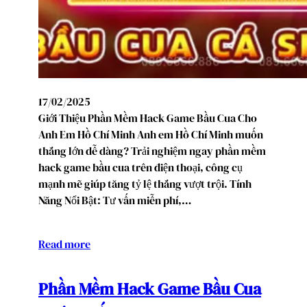
17/02/2025
Giới Thiệu Phần Mềm Hack Game Bầu Cua Cho
Anh Em Hồ Chí Minh Anh em Hồ Chí Minh muốn
thắng lớn dễ dàng? Trải nghiệm ngay phần mềm
hack game bầu cua trên điện thoại, công cụ
mạnh mẽ giúp tăng tỷ lệ thắng vượt trội. Tính
Năng Nổi Bật: Tư vấn miễn phí,…
Read more
Phần Mềm Hack Game Bầu Cua