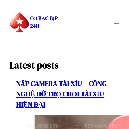
Chuyển
đến
CỜ BẠC BỊP
phần
24H
nội
dung
Latest posts
NẮP CAMERA TÀI XỈU – CÔNG
NGHỆ HỖ TRỢ CHƠI TÀI XỈU
HIỆN ĐẠI