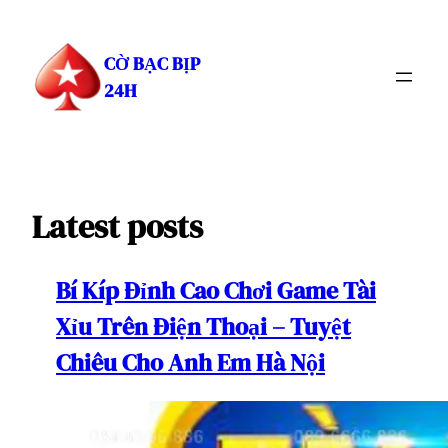
Chuyển
đến
CỜ BẠC BỊP
phần
24H
nội
dung
Latest posts
Bí Kíp Đỉnh Cao Chơi Game Tài
Xỉu Trên Điện Thoại – Tuyệt
Chiêu Cho Anh Em Hà Nội