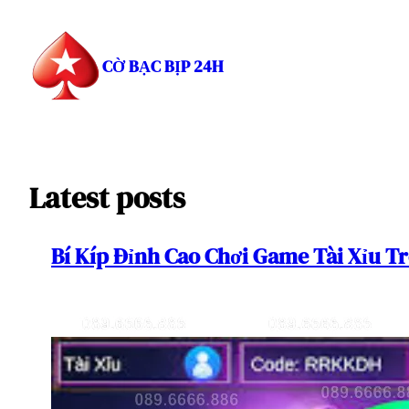
Chuyển
đến
phần
CỜ BẠC BỊP 24H
nội
dung
Latest posts
Bí Kíp Đỉnh Cao Chơi Game Tài Xỉu T