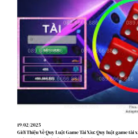
19/02/2025
Giới Thiệu Về Quy Luật Game Tài Xỉu: Quy luật game tài x