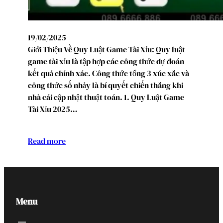
19/02/2025
Giới Thiệu Về Quy Luật Game Tài Xỉu: Quy luật
game tài xỉu là tập hợp các công thức dự đoán
kết quả chính xác. Công thức tổng 3 xúc xắc và
công thức số nhảy là bí quyết chiến thắng khi
nhà cái cập nhật thuật toán. 1. Quy Luật Game
Tài Xỉu 2025…
Read more
Menu