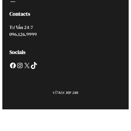
Contacts
Tư Vấn 24/7
096.126.9999
Socials
Facebook
Instagram
X
TikTok
CỜ BẠC BỊP 24H