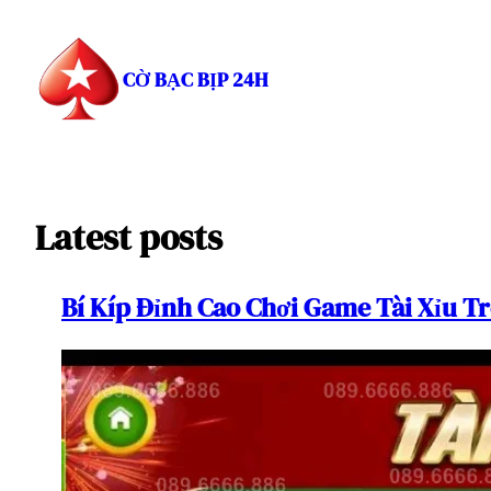
Chuyển
đến
phần
CỜ BẠC BỊP 24H
nội
dung
Latest posts
Bí Kíp Đỉnh Cao Chơi Game Tài Xỉu T