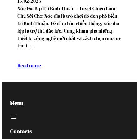
15/02/2025
Xóc Đĩa Bịp Tại Bình Thuận – Tuyệt Chiêu Làm
Chủ Sới Chơi Xóc đĩa là trò chơi đỏ đen phổ biến
tại Bình Thuận. Để đảm bảo chiến thắng, xóc đĩa
bịp là trợ thủ đắc lực. Cùng khám phá những
thiết bị công nghệ mới nhất và cách chọn mua uy
tín. 1.…
Read more
Menu
Contacts