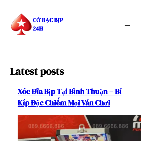
Chuyển
đến
CỜ BẠC BỊP
phần
24H
nội
dung
Latest posts
Xóc Đĩa Bịp Tại Bình Thuận – Bí
Kíp Độc Chiếm Mọi Ván Chơi