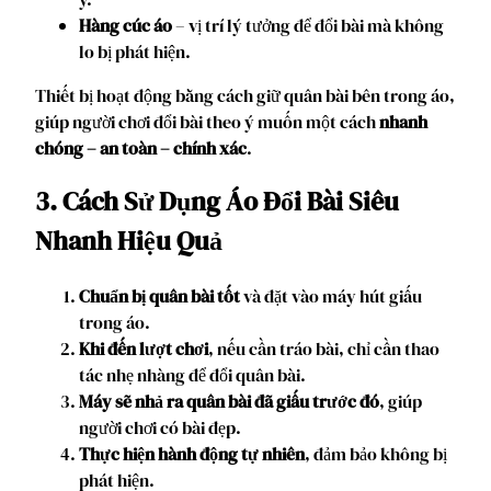
Hàng cúc áo
– vị trí lý tưởng để đổi bài mà không
lo bị phát hiện.
Thiết bị hoạt động bằng cách giữ quân bài bên trong áo,
giúp người chơi đổi bài theo ý muốn một cách
nhanh
chóng – an toàn – chính xác
.
3. Cách Sử Dụng Áo Đổi Bài Siêu
Nhanh Hiệu Quả
Chuẩn bị quân bài tốt
và đặt vào máy hút giấu
trong áo.
Khi đến lượt chơi
, nếu cần tráo bài, chỉ cần thao
tác nhẹ nhàng để đổi quân bài.
Máy sẽ nhả ra quân bài đã giấu trước đó
, giúp
người chơi có bài đẹp.
Thực hiện hành động tự nhiên
, đảm bảo không bị
phát hiện.