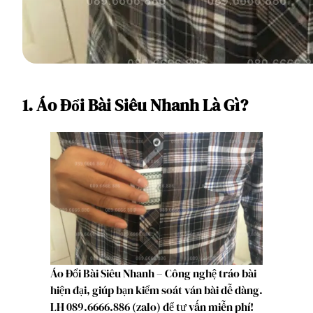
1. Áo Đổi Bài Siêu Nhanh Là Gì?
Áo Đổi Bài Siêu Nhanh – Công nghệ tráo bài
hiện đại, giúp bạn kiểm soát ván bài dễ dàng.
LH 089.6666.886 (zalo) để tư vấn miễn phí!