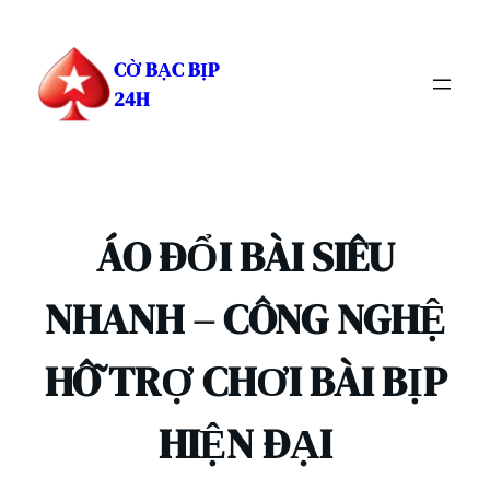
Chuyển
đến
CỜ BẠC BỊP
phần
24H
nội
dung
ÁO ĐỔI BÀI SIÊU
NHANH – CÔNG NGHỆ
HỖ TRỢ CHƠI BÀI BỊP
HIỆN ĐẠI