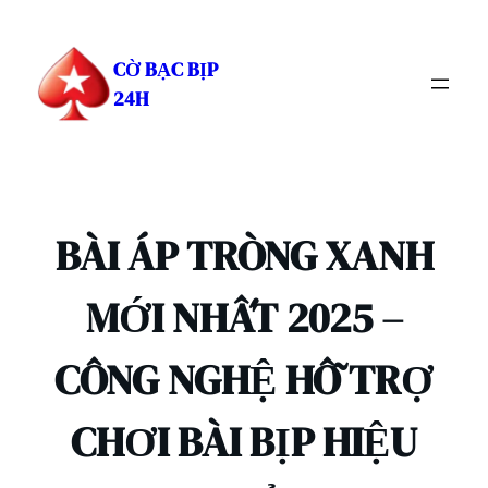
Chuyển
đến
CỜ BẠC BỊP
phần
24H
nội
dung
BÀI ÁP TRÒNG XANH
MỚI NHẤT 2025 –
CÔNG NGHỆ HỖ TRỢ
CHƠI BÀI BỊP HIỆU