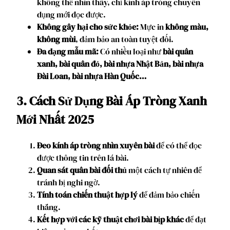
không thể nhìn thấy, chỉ kính áp tròng chuyên
dụng mới đọc được.
Không gây hại cho sức khỏe:
Mực in
không màu,
không mùi
, đảm bảo an toàn tuyệt đối.
Đa dạng mẫu mã:
Có nhiều loại như
bài quân
xanh, bài quân đỏ, bài nhựa Nhật Bản, bài nhựa
Đài Loan, bài nhựa Hàn Quốc…
3. Cách Sử Dụng Bài Áp Tròng Xanh
Mới Nhất 2025
Đeo kính áp tròng nhìn xuyên bài
để có thể đọc
được thông tin trên lá bài.
Quan sát quân bài đối thủ
một cách tự nhiên để
tránh bị nghi ngờ.
Tính toán chiến thuật hợp lý
để đảm bảo chiến
thắng.
Kết hợp với các kỹ thuật chơi bài bịp khác
để đạt