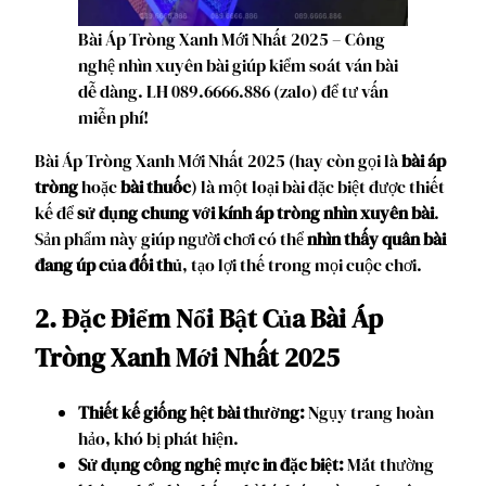
Bài Áp Tròng Xanh Mới Nhất 2025 – Công
nghệ nhìn xuyên bài giúp kiểm soát ván bài
dễ dàng. LH 089.6666.886 (zalo) để tư vấn
miễn phí!
Bài Áp Tròng Xanh Mới Nhất 2025 (hay còn gọi là
bài áp
tròng
hoặc
bài thuốc
) là một loại bài đặc biệt được thiết
kế để
sử dụng chung với kính áp tròng nhìn xuyên bài
.
Sản phẩm này giúp người chơi có thể
nhìn thấy quân bài
đang úp của đối thủ
, tạo lợi thế trong mọi cuộc chơi.
2. Đặc Điểm Nổi Bật Của Bài Áp
Tròng Xanh Mới Nhất 2025
Thiết kế giống hệt bài thường:
Ngụy trang hoàn
hảo, khó bị phát hiện.
Sử dụng công nghệ mực in đặc biệt:
Mắt thường