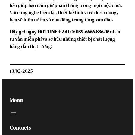
hảo giúp bạn nắm giữ phần thắng trong mọi cuộc chơi.
Với công nghệ hiện đại, thiết kế tinh vi và dễ sử dụng,
bạn sẽ luôn tự tin và chủ động trong từng ván đấu.
Hãy gọi ngay
HOTLINE + ZALO: 089.6666.886
để nhận
tư vấn miễn phí và sở hữu những thiết bị chất lượng
hàng đầu thị trường!
13/02/2025
Menu
Contacts