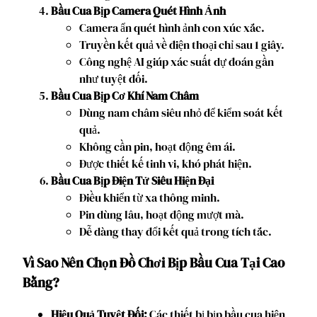
Bầu Cua Bịp Camera Quét Hình Ảnh
Camera ẩn quét hình ảnh con xúc xắc.
Truyền kết quả về điện thoại chỉ sau 1 giây.
Công nghệ AI giúp xác suất dự đoán gần
như tuyệt đối.
Bầu Cua Bịp Cơ Khí Nam Châm
Dùng nam châm siêu nhỏ để kiểm soát kết
quả.
Không cần pin, hoạt động êm ái.
Được thiết kế tinh vi, khó phát hiện.
Bầu Cua Bịp Điện Tử Siêu Hiện Đại
Điều khiển từ xa thông minh.
Pin dùng lâu, hoạt động mượt mà.
Dễ dàng thay đổi kết quả trong tích tắc.
Vì Sao Nên Chọn Đồ Chơi Bịp Bầu Cua Tại Cao
Bằng?
Hiệu Quả Tuyệt Đối:
Các thiết bị bịp bầu cua hiện