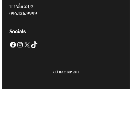
Tư Vấn 24/7
096.126.9999
Socials
Facebook
Instagram
X
TikTok
CỜ BẠC BỊP 24H