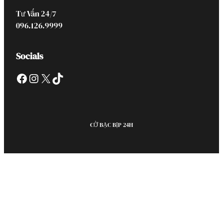
Tư Vấn 24/7
096.126.9999
Socials
Facebook
Instagram
X
TikTok
CỜ BẠC BỊP 24H