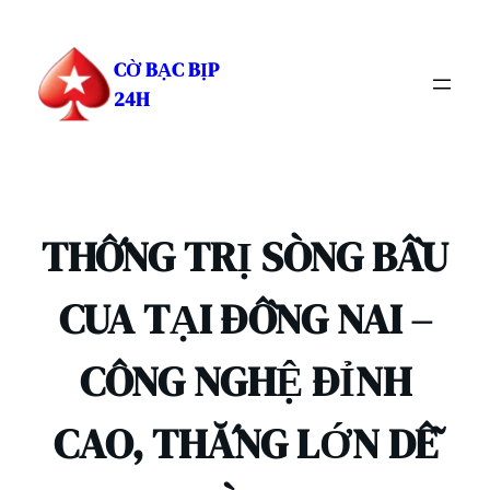
Chuyển
đến
CỜ BẠC BỊP
phần
24H
nội
dung
THỐNG TRỊ SÒNG BẦU
CUA TẠI ĐỒNG NAI –
CÔNG NGHỆ ĐỈNH
CAO, THẮNG LỚN DỄ