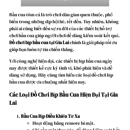
Bầu cua tôm cá là trò chơi dân gian quen thuộc, phổ
biến trong những dịp hội hè, tết đến. Tuy nhiên, không
phải ai cũng biết đến sự ra đời của các thiết bị hỗ trợ
chơi bầu cua giúp người chơi dễ dàng kiểm soát kết quả.
Đồ chơi bịp bầu cua tại Gia Lai
chính là giải pháp tối ưu
giúp bạn luôn tự tin chiến thắng.
Với công nghệ hiện đại, các thiết bị bịp bầu cua ngày
nay được thiết kế cực kỳ tinh vi, khó phát hiện và dễ
dàng sử dụng. Hãy cùng tìm hiểu các loại đồ chơi bịp
bầu cua được ưa chuộng nhất hiện nay.
Các Loại Đồ Chơi Bịp Bầu Cua Hiện Đại Tại Gia
Lai
Bầu Cua Bịp Điều Khiển Từ Xa
Hoạt động bằng remote bí mật.
Chỉ cần một thao tác, dễ dàng kiểm soát kết