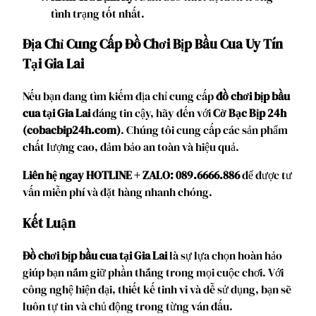
tình trạng tốt nhất.
Địa Chỉ Cung Cấp Đồ Chơi Bịp Bầu Cua Uy Tín
Tại Gia Lai
Nếu bạn đang tìm kiếm địa chỉ cung cấp
đồ chơi bịp bầu
cua tại Gia Lai
đáng tin cậy, hãy đến với
Cờ Bạc Bịp 24h
(cobacbip24h.com)
. Chúng tôi cung cấp các sản phẩm
chất lượng cao, đảm bảo an toàn và hiệu quả.
Liên hệ ngay HOTLINE + ZALO: 089.6666.886
để được tư
vấn miễn phí và đặt hàng nhanh chóng.
Kết Luận
Đồ chơi bịp bầu cua tại Gia Lai
là sự lựa chọn hoàn hảo
giúp bạn nắm giữ phần thắng trong mọi cuộc chơi. Với
công nghệ hiện đại, thiết kế tinh vi và dễ sử dụng, bạn sẽ
luôn tự tin và chủ động trong từng ván đấu.