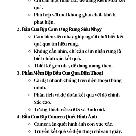
quả.
Phù hợp với mọi không gian chơi, khó bị
phát hiện.
Bầu Cua Bịp Cảm Ứng Rung Siêu Nhạy
Cảm biến siêu nhạy giúp người chơi biết kết
quả qua tín hiệu rung.
Không cần nhìn, chỉ cần cảm nhận rung là
biết chính xác kết quả.
Thiết kế gọn nhẹ, dễ dàng mang theo.
Phần Mềm Bịp Bầu Cua Qua Điện Thoại
Cài đặt nhanh chóng trên điện thoại thông
minh.
Phân tích và dự đoán kết quả với độ chính
xác cao.
Tương thích với cả iOS và Android.
Bầu Cua Bịp Camera Quét Hình Ảnh
Camera ẩn quét hình ảnh con xúc xắc.
Truyền kết quả về điện thoại chỉ sau 1 giây.