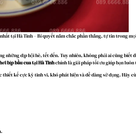
nhất tại Hà Tĩnh – Bí quyết nắm chắc phần thắng, tự tin trong mọ
g những dịp hội hè, tết đến. Tuy nhiên, không phải ai cũng biết đến
hơi bịp bầu cua tại Hà Tĩnh
chính là giải pháp tối ưu giúp bạn luôn 
c thiết kế cực kỳ tinh vi, khó phát hiện và dễ dàng sử dụng. Hãy cù
n.