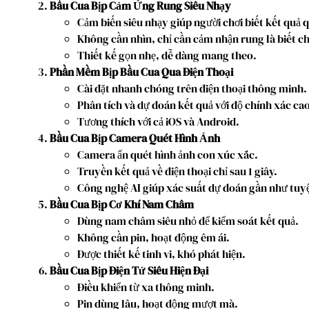
Bầu Cua Bịp Cảm Ứng Rung Siêu Nhạy
Cảm biến siêu nhạy giúp người chơi biết kết quả q
Không cần nhìn, chỉ cần cảm nhận rung là biết ch
Thiết kế gọn nhẹ, dễ dàng mang theo.
Phần Mềm Bịp Bầu Cua Qua Điện Thoại
Cài đặt nhanh chóng trên điện thoại thông minh.
Phân tích và dự đoán kết quả với độ chính xác ca
Tương thích với cả iOS và Android.
Bầu Cua Bịp Camera Quét Hình Ảnh
Camera ẩn quét hình ảnh con xúc xắc.
Truyền kết quả về điện thoại chỉ sau 1 giây.
Công nghệ AI giúp xác suất dự đoán gần như tuyệ
Bầu Cua Bịp Cơ Khí Nam Châm
Dùng nam châm siêu nhỏ để kiểm soát kết quả.
Không cần pin, hoạt động êm ái.
Được thiết kế tinh vi, khó phát hiện.
Bầu Cua Bịp Điện Tử Siêu Hiện Đại
Điều khiển từ xa thông minh.
Pin dùng lâu, hoạt động mượt mà.