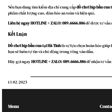
Nếu bạn đang tìm kiếm địa chỉ cung cấp
đồ chơi bịp bầu cua 
phẩm chất lượng cao, đảm bảo an toàn và hiệu quả.
Liên hệ ngay HOTLINE + ZALO: 089.6666.886
để được tư vấn
Kết Luận
Đồ chơi bịp bầu cua tại Hà Tĩnh
là sự lựa chọn hoàn hảo giúp b
bạn sẽ luôn tự tin và chủ động trong từng ván đấu.
Hãy gọi ngay
HOTLINE + ZALO: 089.6666.886
để nhận tư vấn 
13/02/2025
Menu
Conta