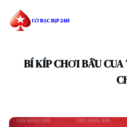
Chuyển
đến
phần
CỜ BẠC BỊP 24H
nội
dung
BÍ KÍP CHƠI BẦU CUA
C