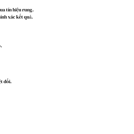
ua tín hiệu rung.
ính xác kết quả.
o.
t đối.