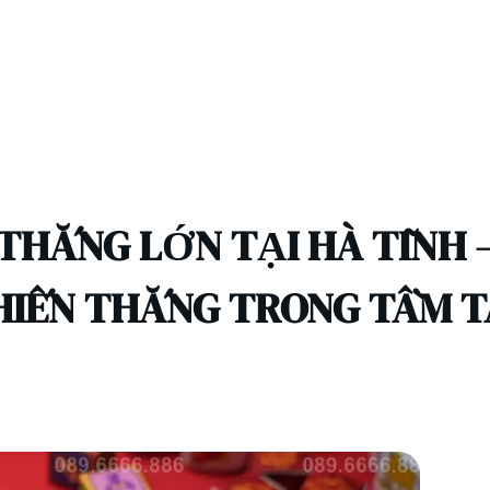
 THẮNG LỚN TẠI HÀ TĨNH 
HIẾN THẮNG TRONG TẦM T