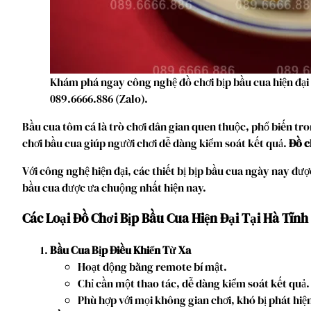
Khám phá ngay công nghệ đồ chơi bịp bầu cua hiện đại 
089.6666.886 (Zalo).
Bầu cua tôm cá là trò chơi dân gian quen thuộc, phổ biến tron
chơi bầu cua giúp người chơi dễ dàng kiểm soát kết quả.
Đồ c
Với công nghệ hiện đại, các thiết bị bịp bầu cua ngày nay đượ
bầu cua được ưa chuộng nhất hiện nay.
Các Loại Đồ Chơi Bịp Bầu Cua Hiện Đại Tại Hà Tĩnh
Bầu Cua Bịp Điều Khiển Từ Xa
Hoạt động bằng remote bí mật.
Chỉ cần một thao tác, dễ dàng kiểm soát kết quả.
Phù hợp với mọi không gian chơi, khó bị phát hiệ