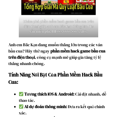
Khám phá phần mềm hack game bầu cua trên
điện thoại giúp anh em Bắc Kạn thắng lớn. Tư
vấn miễn phí, LH 089.6666.886 (zalo).
Anh em Bắc Kạn đang muốn thắng lớn trong các ván
bầu cua? Hãy thử ngay
phần mềm hack game bầu cua
trên điện thoại
, công cụ mạnh mẽ giúp gia tăng tỷ lệ
thắng nhanh chóng.
Tính Năng Nổi Bật Của Phần Mềm Hack Bầu
Cua:
Tương thích iOS & Android:
Cài đặt nhanh, dễ
thao tác.
AI dự đoán thông minh:
Đưa ra kết quả chính
xác.