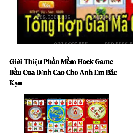
Giới Thiệu Phần Mềm Hack Game
Bầu Cua Đỉnh Cao Cho Anh Em Bắc
Kạn