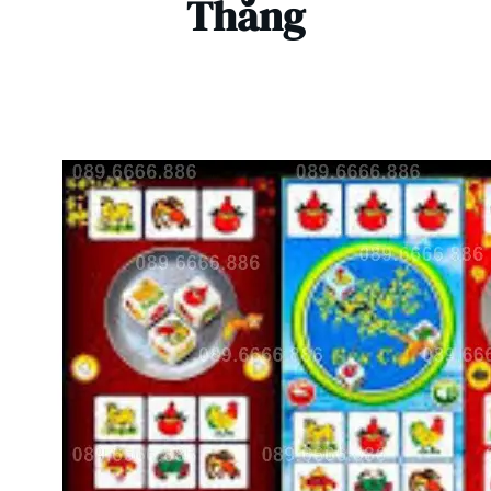
Thắng