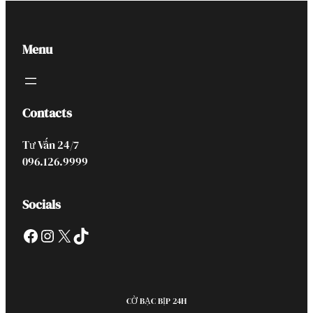
Menu
Contacts
Tư Vấn 24/7
096.126.9999
Socials
Facebook
Instagram
X
TikTok
CỜ BẠC BỊP 24H