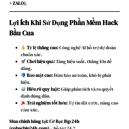
+ ZALO)
.
Lợi Ích Khi Sử Dụng Phần Mềm Hack
Bầu Cua
Tỷ lệ thắng cao:
Công nghệ AI hỗ trợ dự đoán
chuẩn xác.
Chơi hiệu quả:
Tăng hiệu suất, thắng lớn dễ
dàng.
Bảo mật cao:
Đảm bảo an toàn, khó bị phát
hiện.
Hiểu rõ quy luật:
Giúp phân tích và ra quyết
định đúng đắn.
Trải nghiệm tốt hơn:
Tự tin đặt cược, nâng cao
cảm xúc.
Mua chính hãng tại:
Cờ Bạc Bịp 24h
(cobacbip24h.com)
– hỗ trợ 24/7.