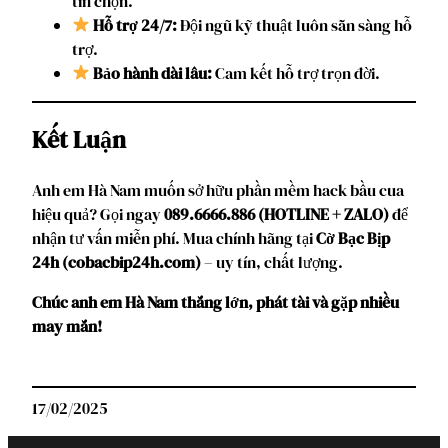
tin chọn.
Hỗ trợ 24/7:
Đội ngũ kỹ thuật luôn sẵn sàng hỗ
trợ.
Bảo hành dài lâu:
Cam kết hỗ trợ trọn đời.
Kết Luận
Anh em Hà Nam muốn sở hữu phần mềm hack bầu cua
hiệu quả? Gọi ngay
089.6666.886 (HOTLINE + ZALO)
để
nhận tư vấn miễn phí. Mua chính hãng tại
Cờ Bạc Bịp
24h (cobacbip24h.com)
– uy tín, chất lượng.
Chúc anh em Hà Nam thắng lớn, phát tài và gặp nhiều
may mắn!
17/02/2025