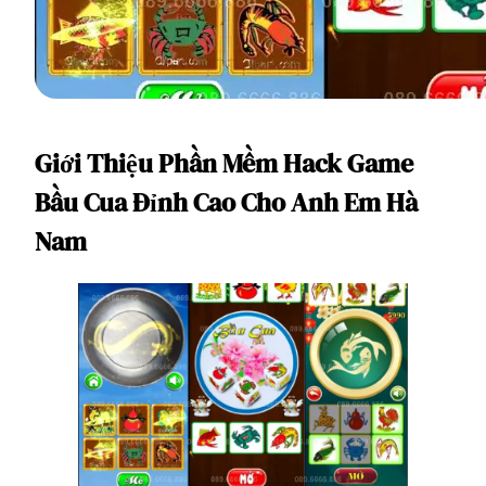
Giới Thiệu Phần Mềm Hack Game
Bầu Cua Đỉnh Cao Cho Anh Em Hà
Nam