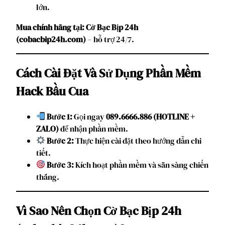
lớn.
Mua chính hãng tại:
Cờ Bạc Bịp 24h
(cobacbip24h.com)
– hỗ trợ 24/7.
Cách Cài Đặt Và Sử Dụng Phần Mềm
Hack Bầu Cua
Bước 1:
Gọi ngay
089.6666.886 (HOTLINE +
ZALO)
để nhận phần mềm.
Bước 2:
Thực hiện cài đặt theo hướng dẫn chi
tiết.
Bước 3:
Kích hoạt phần mềm và sẵn sàng chiến
thắng.
Vì Sao Nên Chọn Cờ Bạc Bịp 24h