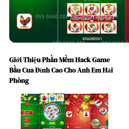
Giới Thiệu Phần Mềm Hack Game
Bầu Cua Đỉnh Cao Cho Anh Em Hải
Phòng