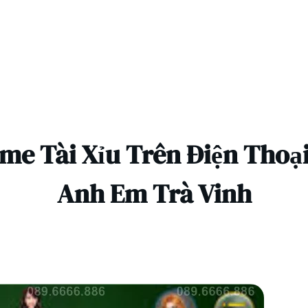
me Tài Xỉu Trên Điện Thoạ
Anh Em Trà Vinh