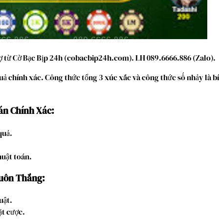
 từ Cờ Bạc Bịp 24h (cobacbip24h.com). LH 089.6666.886 (Zalo).
uả chính xác. Công thức tổng 3 xúc xắc và công thức số nhảy là bí
án Chính Xác:
quả.
huật toán.
Luôn Thắng:
uật.
ặt cược.