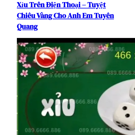
Xỉu Trên Điện Thoại – Tuyệt
Chiêu Vàng Cho Anh Em Tuyên
Quang