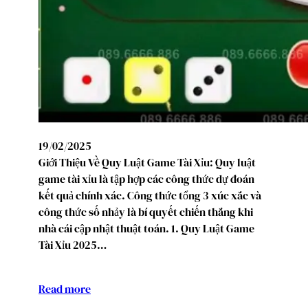
19/02/2025
Giới Thiệu Về Quy Luật Game Tài Xỉu: Quy luật
game tài xỉu là tập hợp các công thức dự đoán
kết quả chính xác. Công thức tổng 3 xúc xắc và
công thức số nhảy là bí quyết chiến thắng khi
nhà cái cập nhật thuật toán. 1. Quy Luật Game
Tài Xỉu 2025…
Read more