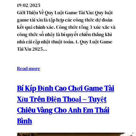
19/02/2025
Giới Thiệu Về Quy Luật Game Tài Xỉu: Quy luật
game tài xỉu là tập hợp các công thức dự đoán
kết quả chính xác. Công thức tổng 3 xúc xắc và
công thức số nhảy là bí quyết chiến thắng khi
nhà cái cập nhật thuật toán. 1. Quy Luật Game
Tài Xỉu 2025…
Read more
Bí Kíp Đỉnh Cao Chơi Game Tài
Xỉu Trên Điện Thoại – Tuyệt
Chiêu Vàng Cho Anh Em Thái
Bình