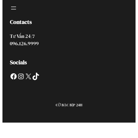
Contacts
Tư Vấn 24/7
096.126.9999
Socials
Facebook
Instagram
X
TikTok
CỜ BẠC BỊP 24H