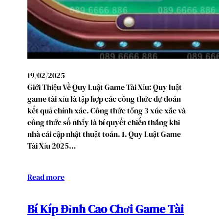
19/02/2025
Giới Thiệu Về Quy Luật Game Tài Xỉu: Quy luật
game tài xỉu là tập hợp các công thức dự đoán
kết quả chính xác. Công thức tổng 3 xúc xắc và
công thức số nhảy là bí quyết chiến thắng khi
nhà cái cập nhật thuật toán. 1. Quy Luật Game
Tài Xỉu 2025…
Read more
Bí Kíp Đỉnh Cao Chơi Game Tài