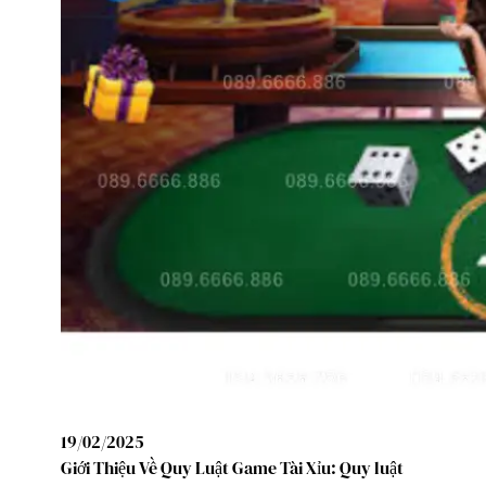
19/02/2025
Giới Thiệu Về Quy Luật Game Tài Xỉu: Quy luật