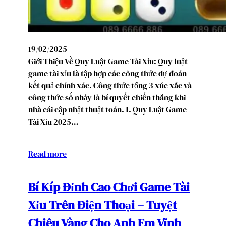
19/02/2025
Giới Thiệu Về Quy Luật Game Tài Xỉu: Quy luật
game tài xỉu là tập hợp các công thức dự đoán
kết quả chính xác. Công thức tổng 3 xúc xắc và
công thức số nhảy là bí quyết chiến thắng khi
nhà cái cập nhật thuật toán. 1. Quy Luật Game
Tài Xỉu 2025…
Read more
Bí Kíp Đỉnh Cao Chơi Game Tài
Xỉu Trên Điện Thoại – Tuyệt
Chiêu Vàng Cho Anh Em Vĩnh