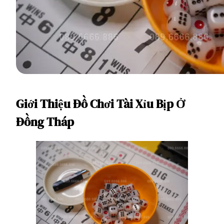
Giới Thiệu Đồ Chơi Tài Xỉu Bịp Ở
Đồng Tháp