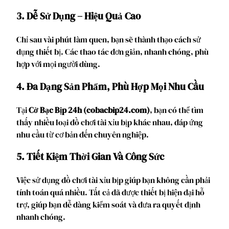
3.
Dễ Sử Dụng – Hiệu Quả Cao
Chỉ sau vài phút làm quen, bạn sẽ thành thạo cách sử
dụng thiết bị. Các thao tác đơn giản, nhanh chóng, phù
hợp với mọi người dùng.
4.
Đa Dạng Sản Phẩm, Phù Hợp Mọi Nhu Cầu
Tại
Cờ Bạc Bịp 24h (cobacbip24.com)
, bạn có thể tìm
thấy nhiều loại đồ chơi tài xỉu bịp khác nhau, đáp ứng
nhu cầu từ cơ bản đến chuyên nghiệp.
5.
Tiết Kiệm Thời Gian Và Công Sức
Việc sử dụng đồ chơi tài xỉu bịp giúp bạn không cần phải
tính toán quá nhiều. Tất cả đã được thiết bị hiện đại hỗ
trợ, giúp bạn dễ dàng kiểm soát và đưa ra quyết định
nhanh chóng.