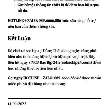
Giữ bí mật thông tin thiết bị để đảm bảo hiệu quả
tối đa
.
HOTLINE + ZALO: 089.6666.886
luôn sẵn sàng hỗ trợ
nếu bạn cần thêm thông tin.
Kết Luận
Đồ chơi tài xỉu bịp tại Đồng Tháp đang ngày càng phổ
biến nhờ tính năng hiện đại và hiệu quả vượt trội. Hãy
liên hệ ngay với
Cờ Bạc Bịp 24h (cobacbip24.com)
để sở
hữu những thiết bị tiên tiến nhất.
Gọi ngay HOTLINE + ZALO: 089.6666.886
để được tư vấn
miễn phí và đặt hàng nhanh chóng!
14/02/2025