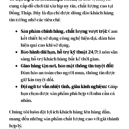
cung cấp đồ chơi tài xỉu bịp uy tín, chất lượng cao tại
Đồng Tháp. Đây là địa chỉ được đông đảo khách hàng
tin tưởng nhờ các tiêu chí:
Sản phẩm chính hãng, chất lượng vượt trội:
Cam
kết thiết bị sử dụng công nghệ hiện đại, đảm bảo
hiệu quả cao khi sử dụng.
Bảo hành dài hạn, hỗ trợ kỹ thuật 24/7:
Luôn sẵn
sàng hỗ trợ khách hàng bất kể thời gian.
Giao hàng tận nơi, bảo mật thông tin tuyệt đối:
Đảm bảo an toàn cho người mua, thông tin được
giữ kín tuyệt đối.
Đội ngũ tư vấn nhiệt tình, giàu kinh nghiệm:
Giúp
bạn chọn được sản phẩm phù hợp với nhu cầu cá
nhân.
Chúng tôi luôn đặt lợi ích khách hàng lên hàng đầu,
mang đến những sản phẩm chất lượng cao với giá thành
hợp lý.