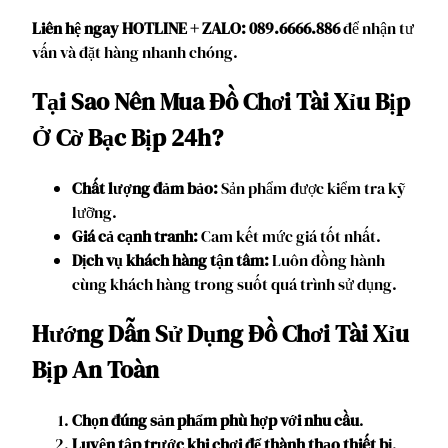
Liên hệ ngay HOTLINE + ZALO: 089.6666.886
để nhận tư
vấn và đặt hàng nhanh chóng.
Tại Sao Nên Mua Đồ Chơi Tài Xỉu Bịp
Ở Cờ Bạc Bịp 24h?
Chất lượng đảm bảo:
Sản phẩm được kiểm tra kỹ
lưỡng.
Giá cả cạnh tranh:
Cam kết mức giá tốt nhất.
Dịch vụ khách hàng tận tâm:
Luôn đồng hành
cùng khách hàng trong suốt quá trình sử dụng.
Hướng Dẫn Sử Dụng Đồ Chơi Tài Xỉu
Bịp An Toàn
Chọn đúng sản phẩm phù hợp với nhu cầu
.
Luyện tập trước khi chơi để thành thạo thiết bị
.