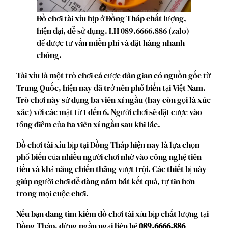
Đồ chơi tài xỉu bịp ở Đồng Tháp chất lượng,
hiện đại, dễ sử dụng. LH 089.6666.886 (zalo)
để được tư vấn miễn phí và đặt hàng nhanh
chóng.
Tài xỉu là một trò chơi cá cược dân gian có nguồn gốc từ
Trung Quốc, hiện nay đã trở nên phổ biến tại Việt Nam.
Trò chơi này sử dụng ba viên xí ngầu (hay còn gọi là xúc
xắc) với các mặt từ 1 đến 6. Người chơi sẽ đặt cược vào
tổng điểm của ba viên xí ngầu sau khi lắc.
Đồ chơi tài xỉu bịp tại Đồng Tháp hiện nay là lựa chọn
phổ biến của nhiều người chơi nhờ vào công nghệ tiên
tiến và khả năng chiến thắng vượt trội. Các thiết bị này
giúp người chơi dễ dàng nắm bắt kết quả, tự tin hơn
trong mọi cuộc chơi.
Nếu bạn đang tìm kiếm đồ chơi tài xỉu bịp chất lượng tại
Đồng Tháp, đừng ngần ngại liên hệ
089.6666.886