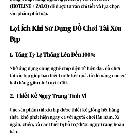
(HOTLINE + ZALO)
để được tư vấn chi tiết và lựa chọn
sản phẩm phù hợp.
Lợi Ích Khi Sử Dụng Đồ Chơi Tài Xỉu
Bịp
1.
Tăng Tỷ Lệ Thắng Lên Đến 100%
Nhờ ứng dụng công nghệ chip điện tử hiện đại, đồ chơi
tài xỉu bịp giúp bạn biết trước kết quả, từ đó nâng cao cơ
hội thắng gần như tuyệt đối.
2.
Thiết Kế Ngụy Trang Tinh Vi
Các sản phẩm tài xỉu bịp được thiết kế giống hệt hàng
thật, khó phát hiện ngay cả với người chơi lâu năm. Xí
ngầu, chén, và các thiết bị hỗ trợ được ngụy trang hoàn
hảo.