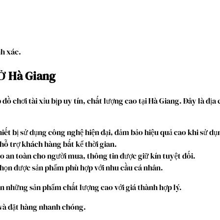
nh xác.
 Ở Hà Giang
đồ chơi tài xỉu bịp uy tín, chất lượng cao tại Hà Giang. Đây là đị
iết bị sử dụng công nghệ hiện đại, đảm bảo hiệu quả cao khi sử dụ
ỗ trợ khách hàng bất kể thời gian.
 an toàn cho người mua, thông tin được giữ kín tuyệt đối.
họn được sản phẩm phù hợp với nhu cầu cá nhân.
n những sản phẩm chất lượng cao với giá thành hợp lý.
 và đặt hàng nhanh chóng.