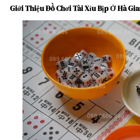
Giới Thiệu Đồ Chơi Tài Xỉu Bịp Ở Hà Gi