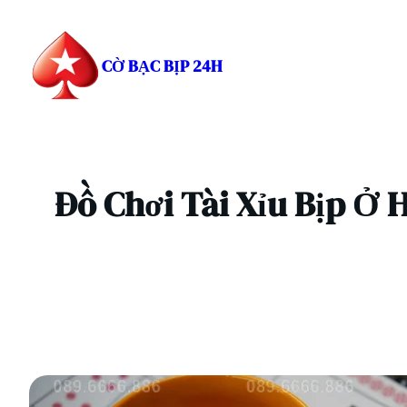
Chuyển
đến
phần
CỜ BẠC BỊP 24H
nội
dung
Đồ Chơi Tài Xỉu Bịp Ở 