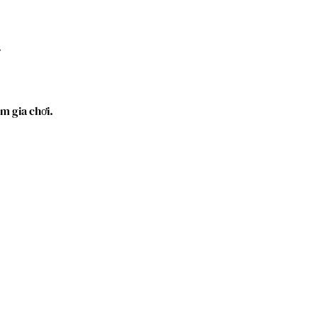
.
m gia chơi.