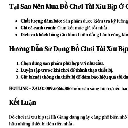
Tại Sao Nên Mua Đồ Chơi Tài Xỉu Bịp Ở 
Chất lượng đảm bảo:
Sản phẩm được kiểm tra kỹ lưỡng
Giá cả cạnh tranh:
Cam kết mức giá tốt nhất.
Dịch vụ khách hàng tận tâm:
Luôn đồng hành cùng khác
Hướng Dẫn Sử Dụng Đồ Chơi Tài Xỉu Bị
Chọn đúng sản phẩm phù hợp với nhu cầu
.
Luyện tập trước khi chơi để thành thạo thiết bị
.
Giữ bí mật thông tin thiết bị để đảm bảo hiệu quả tối đa
HOTLINE + ZALO: 089.6666.886
luôn sẵn sàng hỗ trợ nếu bạ
Kết Luận
Đồ chơi tài xỉu bịp tại Hà Giang đang ngày càng phổ biến nhờ t
hữu những thiết bị tiên tiến nhất.