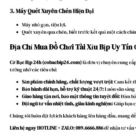
3.
Máy Quét Xuyên Chén Hiện Đại
Máy nhỏ gọn, tiện lợi.
Quét xuyên qua chén, biết trước kết quả một cách chí
Địa Chỉ Mua Đồ Chơi Tài Xỉu Bịp Uy Tín
Cờ Bạc Bịp 24h (cobacbip24.com)
là đơn vị chuyên cung cấp 
tưởng nhờ các tiêu chí:
Sản phẩm chính hãng, chất lượng vượt trội:
Cam kết th
Bảo hành dài hạn, hỗ trợ kỹ thuật 24/7:
Luôn sẵn sàng h
Giao hàng tận nơi, bảo mật thông tin tuyệt đối:
Đảm bảo
Đội ngũ tư vấn nhiệt tình, giàu kinh nghiệm:
Giúp bạn c
Chúng tôi luôn đặt lợi ích khách hàng lên hàng đầu, mang đế
Liên hệ ngay HOTLINE + ZALO: 089.6666.886
để nhận tư vấn