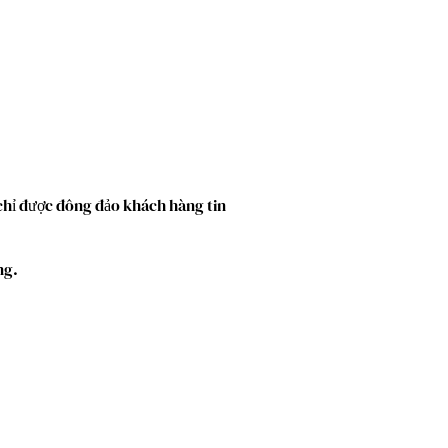
a chỉ được đông đảo khách hàng tin
ng.