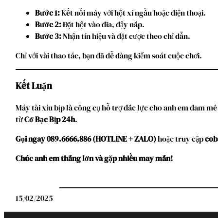
Bước 1:
Kết nối máy với hột xí ngầu hoặc điện thoại.
Bước 2:
Đặt hột vào đĩa, đậy nắp.
Bước 3:
Nhận tín hiệu và đặt cược theo chỉ dẫn.
Chỉ với vài thao tác, bạn đã dễ dàng kiểm soát cuộc chơi.
Kết Luận
Máy tài xỉu bịp là công cụ hỗ trợ đắc lực cho anh em đam mê
từ
Cờ Bạc Bịp 24h
.
Gọi ngay 089.6666.886 (HOTLINE + ZALO)
hoặc truy cập
cob
Chúc anh em thắng lớn và gặp nhiều may mắn!
15/02/2025