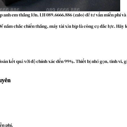
p anh em thắng lớn. LH 089.6666.886 (zalo) để tư vấn miễn phí và
. Để nắm chắc chiến thắng, máy tài xỉu bịp là công cụ đắc lực. Hãy
 đoán kết quả với độ chính xác đến 99%. Thiết bị nhỏ gọn, tinh vi, 
guyên
ễn phí.