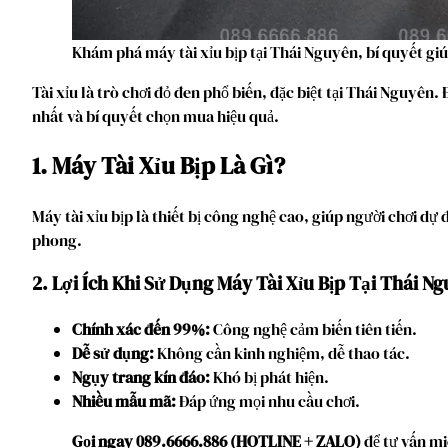
Khám phá máy tài xỉu bịp tại Thái Nguyên, bí quyết giú
Tài xỉu là trò chơi đỏ đen phổ biến, đặc biệt tại Thái Nguyên
nhất và bí quyết chọn mua hiệu quả.
1. Máy Tài Xỉu Bịp Là Gì?
Máy tài xỉu bịp là thiết bị công nghệ cao, giúp người chơi dự
phong.
2. Lợi Ích Khi Sử Dụng Máy Tài Xỉu Bịp Tại Thái N
Chính xác đến 99%:
Công nghệ cảm biến tiên tiến.
Dễ sử dụng:
Không cần kinh nghiệm, dễ thao tác.
Ngụy trang kín đáo:
Khó bị phát hiện.
Nhiều mẫu mã:
Đáp ứng mọi nhu cầu chơi.
Gọi ngay 089.6666.886 (HOTLINE + ZALO)
để tư vấn mi