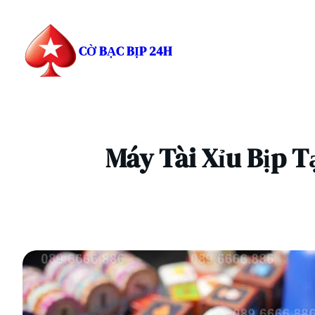
Chuyển
đến
phần
CỜ BẠC BỊP 24H
nội
dung
Máy Tài Xỉu Bịp T