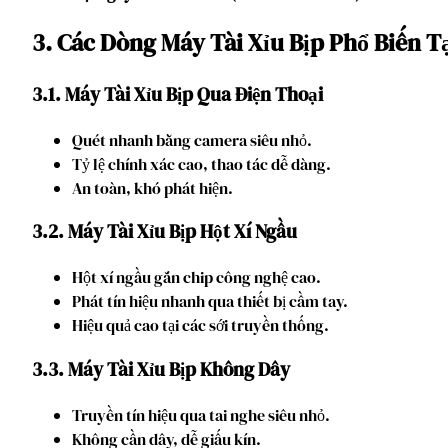
3. Các Dòng Máy Tài Xỉu Bịp Phổ Biến T
3.1. Máy Tài Xỉu Bịp Qua Điện Thoại
Quét nhanh bằng camera siêu nhỏ.
Tỷ lệ chính xác cao, thao tác dễ dàng.
An toàn, khó phát hiện.
3.2. Máy Tài Xỉu Bịp Hột Xí Ngầu
Hột xí ngầu gắn chip công nghệ cao.
Phát tín hiệu nhanh qua thiết bị cầm tay.
Hiệu quả cao tại các sới truyền thống.
3.3. Máy Tài Xỉu Bịp Không Dây
Truyền tín hiệu qua tai nghe siêu nhỏ.
Không cần dây, dễ giấu kín.