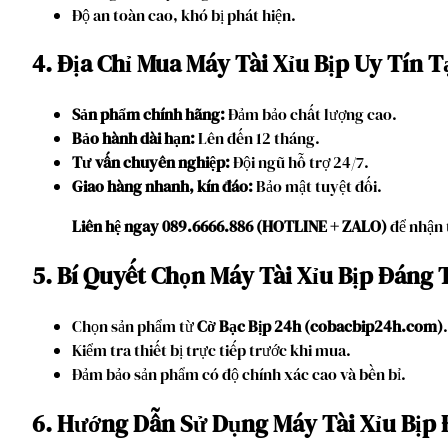
Độ an toàn cao, khó bị phát hiện.
4. Địa Chỉ Mua Máy Tài Xỉu Bịp Uy Tín 
Sản phẩm chính hãng:
Đảm bảo chất lượng cao.
Bảo hành dài hạn:
Lên đến 12 tháng.
Tư vấn chuyên nghiệp:
Đội ngũ hỗ trợ 24/7.
Giao hàng nhanh, kín đáo:
Bảo mật tuyệt đối.
Liên hệ ngay 089.6666.886 (HOTLINE + ZALO)
để nhận 
5. Bí Quyết Chọn Máy Tài Xỉu Bịp Đáng 
Chọn sản phẩm từ
Cờ Bạc Bịp 24h (cobacbip24h.com)
.
Kiểm tra thiết bị trực tiếp trước khi mua.
Đảm bảo sản phẩm có độ chính xác cao và bền bỉ.
6. Hướng Dẫn Sử Dụng Máy Tài Xỉu Bịp