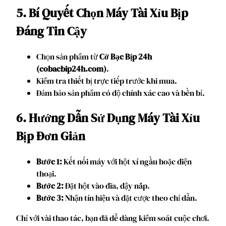
5. Bí Quyết Chọn Máy Tài Xỉu Bịp
Đáng Tin Cậy
Chọn sản phẩm từ
Cờ Bạc Bịp 24h
(cobacbip24h.com)
.
Kiểm tra thiết bị trực tiếp trước khi mua.
Đảm bảo sản phẩm có độ chính xác cao và bền bỉ.
6. Hướng Dẫn Sử Dụng Máy Tài Xỉu
Bịp Đơn Giản
Bước 1:
Kết nối máy với hột xí ngầu hoặc điện
thoại.
Bước 2:
Đặt hột vào đĩa, đậy nắp.
Bước 3:
Nhận tín hiệu và đặt cược theo chỉ dẫn.
Chỉ với vài thao tác, bạn đã dễ dàng kiểm soát cuộc chơi.