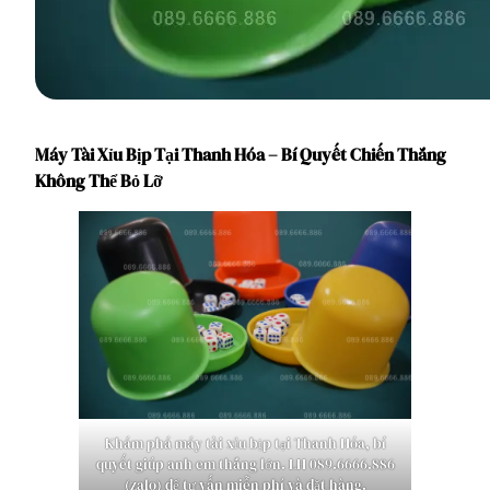
Máy Tài Xỉu Bịp Tại Thanh Hóa – Bí Quyết Chiến Thắng
Không Thể Bỏ Lỡ
Khám phá máy tài xỉu bịp tại Thanh Hóa, bí
quyết giúp anh em thắng lớn. LH 089.6666.886
(zalo) để tư vấn miễn phí và đặt hàng.