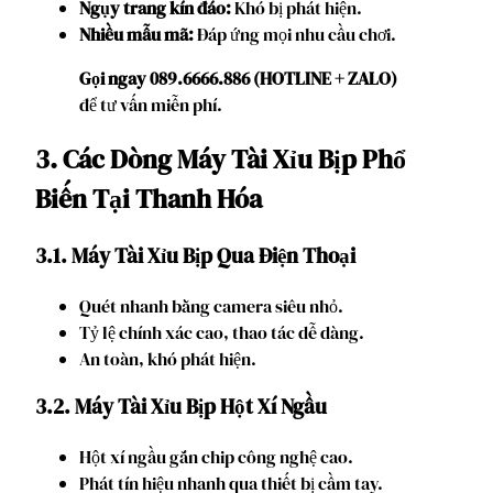
Ngụy trang kín đáo:
Khó bị phát hiện.
Nhiều mẫu mã:
Đáp ứng mọi nhu cầu chơi.
Gọi ngay 089.6666.886 (HOTLINE + ZALO)
để tư vấn miễn phí.
3. Các Dòng Máy Tài Xỉu Bịp Phổ
Biến Tại Thanh Hóa
3.1. Máy Tài Xỉu Bịp Qua Điện Thoại
Quét nhanh bằng camera siêu nhỏ.
Tỷ lệ chính xác cao, thao tác dễ dàng.
An toàn, khó phát hiện.
3.2. Máy Tài Xỉu Bịp Hột Xí Ngầu
Hột xí ngầu gắn chip công nghệ cao.
Phát tín hiệu nhanh qua thiết bị cầm tay.