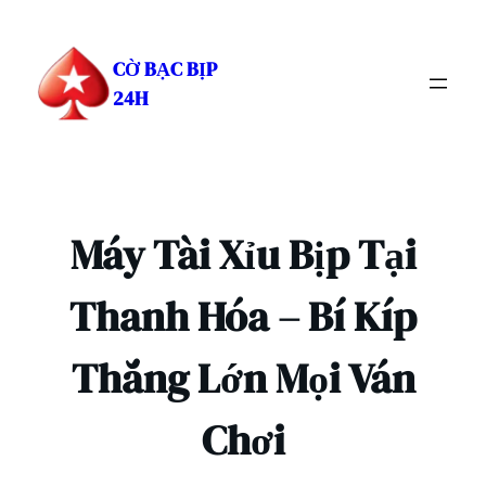
Chuyển
đến
CỜ BẠC BỊP
phần
24H
nội
dung
Máy Tài Xỉu Bịp Tại
Thanh Hóa – Bí Kíp
Thắng Lớn Mọi Ván
Chơi