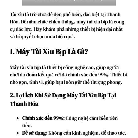
Tài xỉu là trò chơi đỏ đen phổ biến, đặc biệt tại Thanh
Hóa. Để nắm chắc chiến thắng, máy tài xỉu bịp là công
cụ đắc lực. Hãy khám phá những thiết bị hiện đại nhất
và bí quyết chọn mua hiệu quả.
1. Máy Tài Xỉu Bịp Là Gì?
Máy tài xỉu bịp là thiết bị công nghệ cao, giúp người
chơi dự đoán kết quả với độ chính xác đến 99%. Thiết bị
nhỏ gọn, tinh vi, giúp bạn luôn giữ thế thượng phong.
2. Lợi Ích Khi Sử Dụng Máy Tài Xỉu Bịp Tại
Thanh Hóa
Chính xác đến 99%:
Công nghệ cảm biến tiên
tiến.
Dễ sử dụng:
Không cần kinh nghiệm, dễ thao tác.