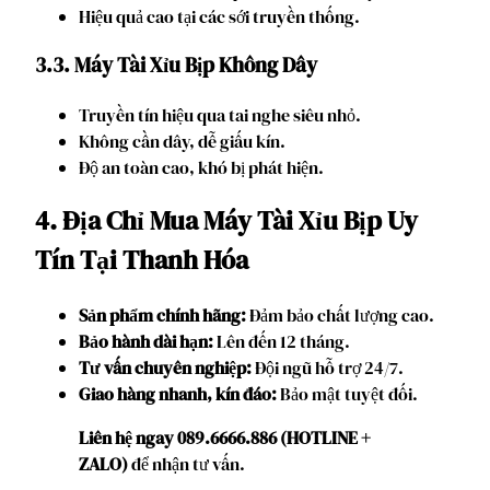
Hiệu quả cao tại các sới truyền thống.
3.3. Máy Tài Xỉu Bịp Không Dây
Truyền tín hiệu qua tai nghe siêu nhỏ.
Không cần dây, dễ giấu kín.
Độ an toàn cao, khó bị phát hiện.
4. Địa Chỉ Mua Máy Tài Xỉu Bịp Uy
Tín Tại Thanh Hóa
Sản phẩm chính hãng:
Đảm bảo chất lượng cao.
Bảo hành dài hạn:
Lên đến 12 tháng.
Tư vấn chuyên nghiệp:
Đội ngũ hỗ trợ 24/7.
Giao hàng nhanh, kín đáo:
Bảo mật tuyệt đối.
Liên hệ ngay 089.6666.886 (HOTLINE +
ZALO)
để nhận tư vấn.