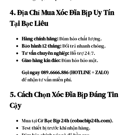
4. Địa Chỉ Mua Xóc Đĩa Bịp Uy Tín
Tại Bạc Liêu
Hàng chính hãng:
Đảm bảo chất lượng.
Bảo hành 12 tháng:
Đổi trả nhanh chóng.
Tư vấn chuyên nghiệp:
Hỗ trợ 24/7.
Giao hàng kín đáo:
Đảm bảo bảo mật.
Gọi ngay 089.6666.886 (HOTLINE + ZALO)
để nhận tư vấn miễn phí.
5. Cách Chọn Xóc Đĩa Bịp Đáng Tin
Cậy
Mua tại
Cờ Bạc Bịp 24h (cobacbip24h.com)
.
Test thiết bị trước khi nhận hàng.