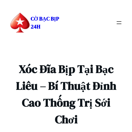
Chuyển
đến
CỜ BẠC BỊP
phần
24H
nội
dung
Xóc Đĩa Bịp Tại Bạc
Liêu – Bí Thuật Đỉnh
Cao Thống Trị Sới
Chơi