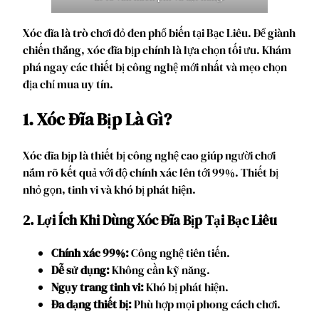
Xóc đĩa là trò chơi đỏ đen phổ biến tại Bạc Liêu. Để giành
chiến thắng, xóc đĩa bịp chính là lựa chọn tối ưu. Khám
phá ngay các thiết bị công nghệ mới nhất và mẹo chọn
địa chỉ mua uy tín.
1. Xóc Đĩa Bịp Là Gì?
Xóc đĩa bịp là thiết bị công nghệ cao giúp người chơi
nắm rõ kết quả với độ chính xác lên tới 99%. Thiết bị
nhỏ gọn, tinh vi và khó bị phát hiện.
2. Lợi Ích Khi Dùng Xóc Đĩa Bịp Tại Bạc Liêu
Chính xác 99%:
Công nghệ tiên tiến.
Dễ sử dụng:
Không cần kỹ năng.
Ngụy trang tinh vi:
Khó bị phát hiện.
Đa dạng thiết bị:
Phù hợp mọi phong cách chơi.