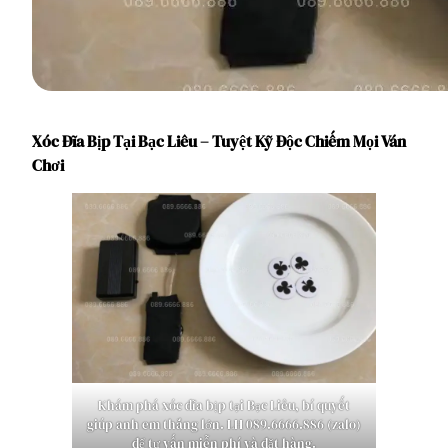
Xóc Đĩa Bịp Tại Bạc Liêu – Tuyệt Kỹ Độc Chiếm Mọi Ván
Chơi
Khám phá xóc đĩa bịp tại Bạc Liêu, bí quyết
giúp anh em thắng lớn. LH 089.6666.886 (zalo)
để tư vấn miễn phí và đặt hàng.