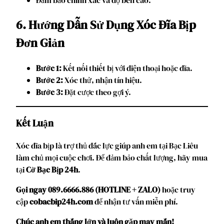
Đảm bảo chính xác và độ bền cao.
6. Hướng Dẫn Sử Dụng Xóc Đĩa Bịp
Đơn Giản
Bước 1:
Kết nối thiết bị với điện thoại hoặc đĩa.
Bước 2:
Xóc thử, nhận tín hiệu.
Bước 3:
Đặt cược theo gợi ý.
Kết Luận
Xóc đĩa bịp là trợ thủ đắc lực giúp anh em tại Bạc Liêu
làm chủ mọi cuộc chơi. Để đảm bảo chất lượng, hãy mua
tại
Cờ Bạc Bịp 24h
.
Gọi ngay 089.6666.886 (HOTLINE + ZALO)
hoặc truy
cập
cobacbip24h.com
để nhận tư vấn miễn phí.
Chúc anh em thắng lớn và luôn gặp may mắn!