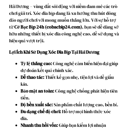
Hải Dương – vùng đất sôi động với niềm đam mê các trò
chơi giải trí. Xóc đĩa bịp đang là xu hướng thu hút đông
đảo người chơi với mong muốn thắng lớn. Với sự hỗ trợ
từ
Cờ Bạc Bịp 24h (cobacbip24.com)
, bạn sẽ dễ dàng sở
hữu những thiết bị xóc đĩa công nghệ cao, dễ sử dụng và
hiệu quả vượt trội.
Lợi Ích Khi Sử Dụng Xóc Đĩa Bịp Tại Hải Dương
Tỷ lệ thắng cao:
Công nghệ cảm biến hiện đại giúp
dự đoán kết quả chính xác.
Dễ thao tác:
Thiết kế gọn nhẹ, tiện lợi và dễ giấu
kín.
Bảo mật an toàn:
Công nghệ chống phát hiện tiên
tiến.
Độ bền xuất sắc:
Sản phẩm chất lượng cao, bền bỉ.
Đa dạng chế độ chơi:
Hỗ trợ mọi hình thức xóc
đĩa.
Nhanh thu hồi vốn:
Giúp bạn kiếm lợi nhuận