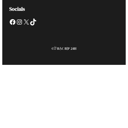
Socials
Facebook
Instagram
X
TikTok
CỜ BẠC BỊP 24H