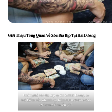
Giới Thiệu Tổng Quan Về Xóc Đĩa Bịp Tại Hải Dương
Khám phá xóc đĩa bịp uy tín tại Hải Dương, cơ
hội kiếm tiền nhanh, an toàn. LH 089.6666.886
(zalo) tư vấn miễn phí.