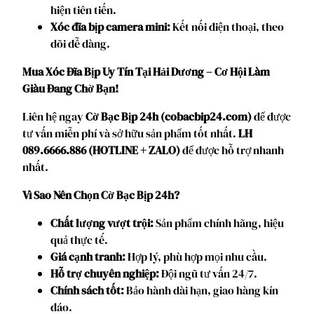
hiện tiên tiến.
Xóc đĩa bịp camera mini:
Kết nối điện thoại, theo
dõi dễ dàng.
Mua Xóc Đĩa Bịp Uy Tín Tại Hải Dương – Cơ Hội Làm
Giàu Đang Chờ Bạn!
Liên hệ ngay
Cờ Bạc Bịp 24h (cobacbip24.com)
để được
tư vấn miễn phí và sở hữu sản phẩm tốt nhất.
LH
089.6666.886 (HOTLINE + ZALO)
để được hỗ trợ nhanh
nhất.
Vì Sao Nên Chọn Cờ Bạc Bịp 24h?
Chất lượng vượt trội:
Sản phẩm chính hãng, hiệu
quả thực tế.
Giá cạnh tranh:
Hợp lý, phù hợp mọi nhu cầu.
Hỗ trợ chuyên nghiệp:
Đội ngũ tư vấn 24/7.
Chính sách tốt:
Bảo hành dài hạn, giao hàng kín
đáo.