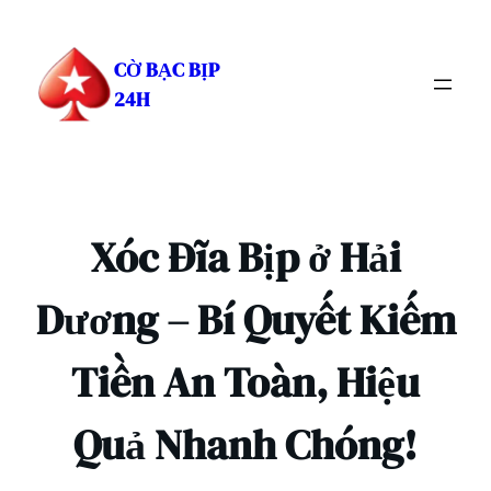
Chuyển
đến
CỜ BẠC BỊP
phần
24H
nội
dung
Xóc Đĩa Bịp ở Hải
Dương – Bí Quyết Kiếm
Tiền An Toàn, Hiệu
Quả Nhanh Chóng!