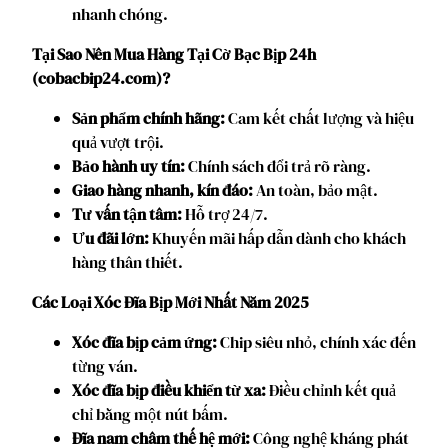
nhanh chóng.
Tại Sao Nên Mua Hàng Tại Cờ Bạc Bịp 24h
(cobacbip24.com)?
Sản phẩm chính hãng:
Cam kết chất lượng và hiệu
quả vượt trội.
Bảo hành uy tín:
Chính sách đổi trả rõ ràng.
Giao hàng nhanh, kín đáo:
An toàn, bảo mật.
Tư vấn tận tâm:
Hỗ trợ 24/7.
Ưu đãi lớn:
Khuyến mãi hấp dẫn dành cho khách
hàng thân thiết.
Các Loại Xóc Đĩa Bịp Mới Nhất Năm 2025
Xóc đĩa bịp cảm ứng:
Chip siêu nhỏ, chính xác đến
từng ván.
Xóc đĩa bịp điều khiển từ xa:
Điều chỉnh kết quả
chỉ bằng một nút bấm.
Đĩa nam châm thế hệ mới:
Công nghệ kháng phát